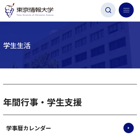
グ
本
ロ
フ
ロ
文
ー
ッ
ー
へ
カ
タ
バ
ル
ー
ル
ナ
へ
学生生活
ナ
ビ
ビ
ゲ
ゲ
ー
ー
シ
シ
ョ
ョ
ン
年間行事・学生支援
ン
へ
へ
学事暦カレンダー