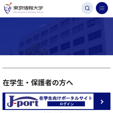
グ
本
ロ
フ
ロ
文
ー
ッ
ー
へ
カ
タ
バ
ル
ー
ル
ナ
へ
ナ
ビ
ビ
ゲ
ゲ
ー
ー
シ
シ
ョ
ョ
ン
在学生・保護者の方へ
ン
へ
へ