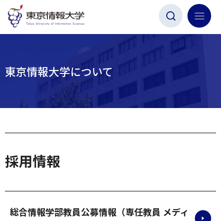
グ
本
ロ
フ
ロ
文
ー
ッ
ー
へ
カ
タ
バ
ル
ー
ル
ナ
へ
東京情報大学について
ナ
ビ
ビ
ゲ
ゲ
ー
ー
シ
シ
ョ
ョ
ン
採用情報
ン
へ
へ
総合情報学部教員公募情報（専任教員 メディ