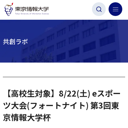
グ
本
ロ
フ
ロ
文
ー
ッ
ー
へ
カ
タ
バ
ル
ー
ル
ナ
へ
共創ラボ
ナ
ビ
ビ
ゲ
ゲ
ー
ー
シ
シ
ョ
ョ
ン
【高校生対象】8/22(土) eスポー
ン
へ
へ
ツ大会(フォートナイト) 第3回東
京情報大学杯