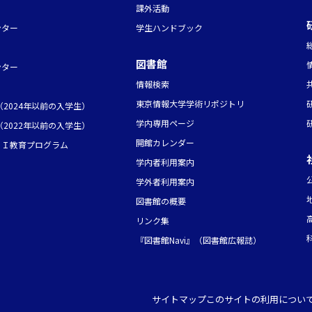
課外活動
ンター
学生ハンドブック
図書館
ンター
情報検索
東京情報大学学術リポジトリ
2024年以前の入学生）
学内専用ページ
2022年以前の入学生）
開館カレンダー
ＡＩ教育プログラム
学内者利用案内
学外者利用案内
図書館の概要
リンク集
『図書館Navi』（図書館広報誌）
サイトマップ
このサイトの利用につい