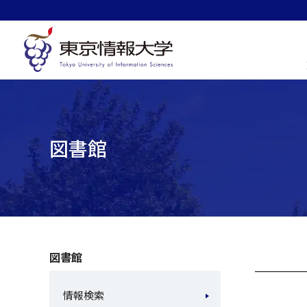
グ
本
ロ
フ
ロ
文
ー
ッ
ー
へ
カ
タ
バ
ル
ー
ル
ナ
へ
ナ
ビ
ビ
ゲ
図書館
ゲ
ー
ー
シ
シ
ョ
ョ
ン
ン
へ
へ
図書館
情報検索