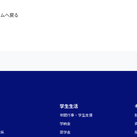
ームへ戻る
学生生活
年間行事・学生支援
学納金
学系
奨学金