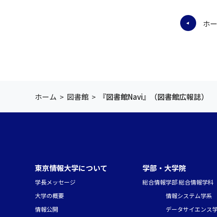
ホ
ホーム
>
図書館
>
『図書館Navi』（図書館広報誌）
東京情報大学について
学部・大学院
学長メッセージ
総合情報学部 総合情報学科
大学の概要
情報システム学系
情報公開
データサイエンス