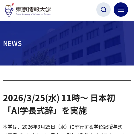
グ
本
ロ
フ
ロ
文
ー
ッ
ー
へ
カ
タ
バ
ル
ー
ル
ナ
へ
NEWS
ナ
ビ
ビ
ゲ
ゲ
ー
ー
シ
シ
ョ
ョ
ン
2026/3/25(水) 11時～ 日本初
ン
へ
へ
「AI学長式辞」を実施
本学は、2026年3月25日（水）に挙行する学位記授与式