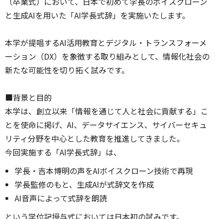
（卒業式）において、日本で初めて学長のボイスクローン
と生成AIを用いた「AI学長式辞」を実施いたします。
本学が提唱するAI活用教育とデジタル・トランスフォーメ
ーション（DX）を象徴する取り組みとして、情報化社会の
新たな可能性を切り拓く試みです。
■背景と目的
本学は、創立以来「情報を通じて人と社会に貢献する」こ
とを使命に掲げ、AI、データサイエンス、サイバーセキュ
リティ分野を中心とした教育を推進してきました。
今回実施する「AI学長式辞」は、
学長・吉本博明の声をAIボイスクローン技術で再現
学長監修のもと、生成AIが式辞文を作成
AI音声によって式辞を朗読
という学位記授与式においては日本初の試みです。