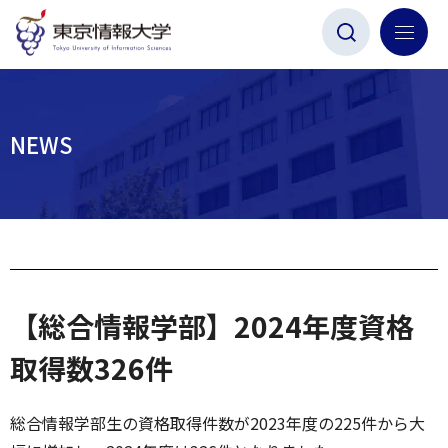
グ
本
ロ
フ
ロ
文
ー
ッ
ー
へ
カ
タ
バ
ル
ー
ル
ナ
へ
NEWS
ナ
ビ
ビ
ゲ
ゲ
ー
ー
シ
シ
ョ
ョ
ン
【総合情報学部】2024年度資格
ン
へ
へ
取得数326件
総合情報学部生の資格取得件数が2023年度の225件から大