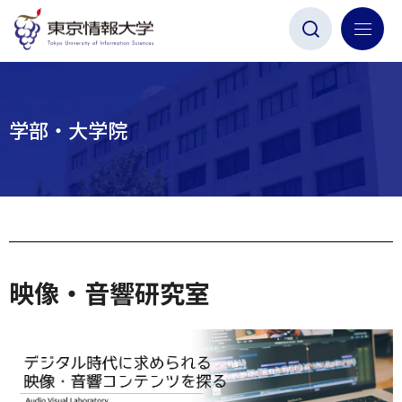
グ
本
ロ
フ
ロ
文
ー
ッ
ー
へ
カ
タ
バ
ル
ー
ル
ナ
へ
学部・大学院
ナ
ビ
ビ
ゲ
ゲ
ー
ー
シ
シ
ョ
ョ
ン
映像・音響研究室
ン
へ
へ