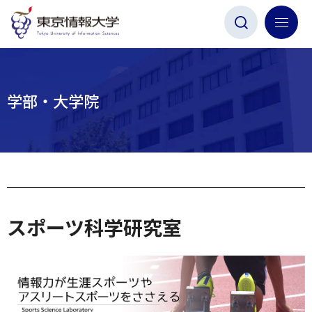
グ
本
ロ
フ
ロ
文
ー
ッ
ー
へ
カ
タ
バ
ル
ー
ル
ナ
へ
学部・大学院
ナ
ビ
ビ
ゲ
ゲ
ー
ー
シ
シ
ョ
ョ
ン
スポーツ科学研究室
ン
へ
へ