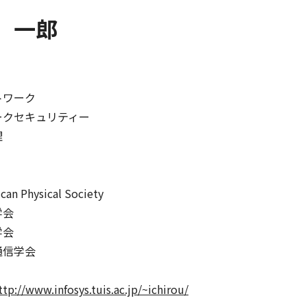
 一郎
トワーク
ークセキュリティー
理
can Physical Society
学会
学会
通信学会
ttp://www.infosys.tuis.ac.jp/~ichirou/