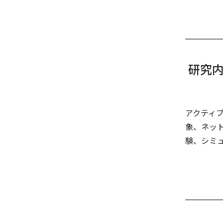
研究
アクティ
象、ネッ
験、シミ