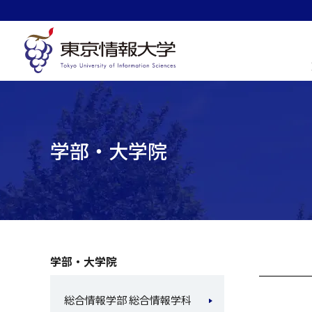
グ
本
ロ
フ
ロ
文
ー
ッ
ー
へ
カ
タ
バ
ル
ー
ル
ナ
へ
ナ
ビ
ビ
ゲ
学部・大学院
ゲ
ー
ー
シ
シ
ョ
ョ
ン
ン
へ
へ
学部・大学院
総合情報学部 総合情報学科