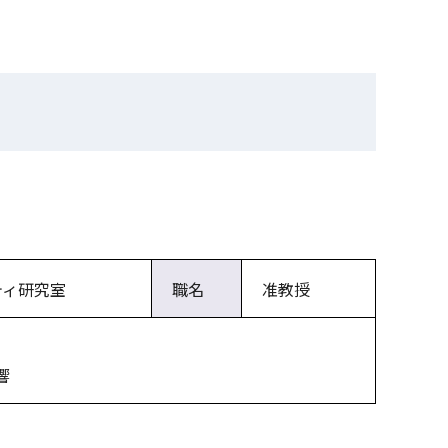
ティ研究室
職名
准教授
響