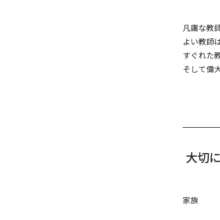
凡庸な教
よい教師
すぐれた
そして偉
大切
家族