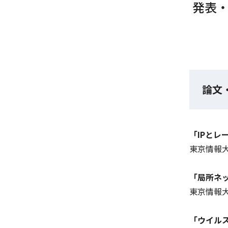
発表
論文
「IPとレ
東京情報大学研究
「局所ネ
東京情報大学研究
「ウイル