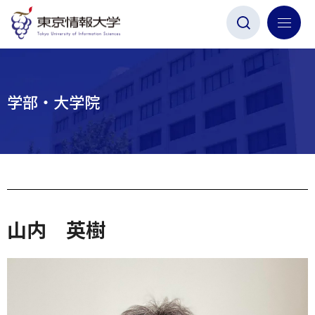
グ
本
ロ
フ
ロ
文
ー
ッ
ー
へ
カ
タ
バ
ル
ー
ル
ナ
へ
学部・大学院
ナ
ビ
ビ
ゲ
ゲ
ー
ー
シ
シ
ョ
ョ
ン
山内 英樹
ン
へ
へ