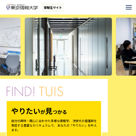
グ
本
フ
受験生サイト
ロ
文
ッ
ー
へ
タ
バ
ー
ル
へ
ナ
ビ
ゲ
ー
シ
ョ
ン
へ
やりたい
見
が
つかる
自分の興味・関心に合わせた多様な情報学、
次世代の看護師を
育成する豊富なカリキュラムで、
あなたの「やりたい」を叶え
ます。