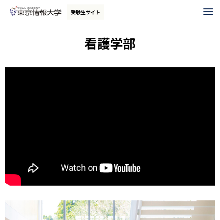
グ
本
ロ
フ
受験生サイト
ロ
文
ー
ッ
ー
へ
カ
タ
看護学部
バ
ル
ー
ル
ナ
へ
ナ
ビ
ビ
ゲ
ゲ
ー
ー
シ
シ
ョ
ョ
ン
ン
へ
へ