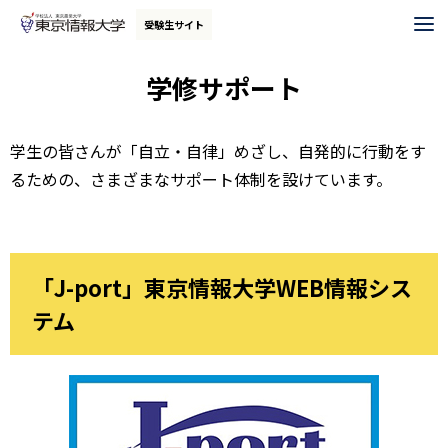
グ
本
ロ
フ
受験生サイト
ロ
文
ー
ッ
ー
へ
カ
タ
学修サポート
バ
ル
ー
ル
ナ
へ
学生の皆さんが「自立・自律」めざし、自発的に行動をす
ナ
ビ
るための、さまざまなサポート体制を設けています。
ビ
ゲ
ゲ
ー
ー
シ
シ
ョ
「J-port」東京情報大学WEB情報シス
ョ
ン
テム
ン
へ
へ