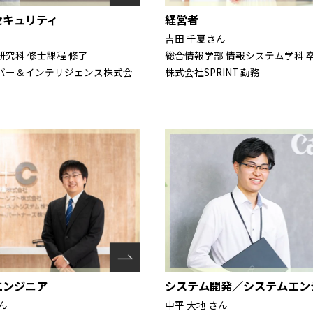
セキュリティ
経営者
吉田 千夏さん
究科 修士課程 修了
総合情報学部 情報システム学科 
バー＆インテリジェンス株式会
株式会社SPRINT 勤務
システム開発／システムエン
エンジニア
中平 大地 さん
ん