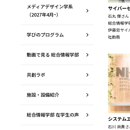
メディアデザイン学系
サイバー
（2027年4月~）
石丸 傑さん
総合情報学研
伊藤忠サイ
学びのプログラム
社勤務
動画で見る 総合情報学部
共創ラボ
施設・設備紹介
総合情報学部 在学生の声
システム
石川 尚貴さ