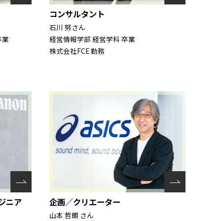
コンサルタント
石川 努さん
卒業
経営情報学部 経営学科 卒業
株式会社FCE 勤務
ジニア
企画／クリエーター
山本 哲朗 さん