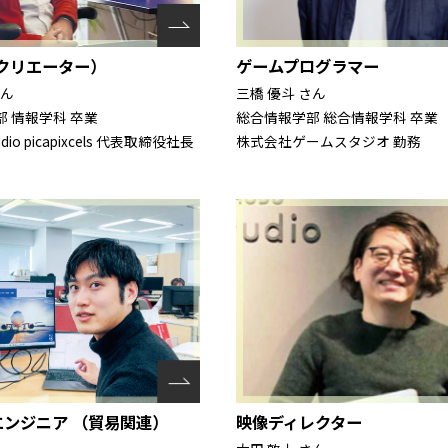
クリエーター）
ゲームプログラマー
さん
三橋 優斗 さん
 情報学科 卒業
総合情報学部 総合情報学科 卒業
io picapixcels 代表取締役社長
株式会社ゲームスタジオ 勤務
映像ディレクター
エンジニア （貿易関連）