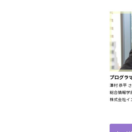
プログラ
澤村 恭平 
総合情報学部
株式会社イ