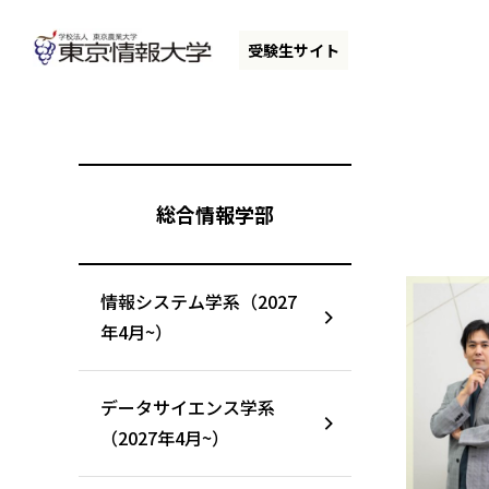
グ
本
ロ
フ
ロ
文
ー
ッ
受験生サイト
ー
へ
カ
タ
バ
ル
ー
ル
ナ
へ
ナ
ビ
ビ
ゲ
総合情報学部
ゲ
ー
ー
シ
シ
ョ
情報システム学系（2027
ョ
ン
年4月~）
ン
へ
へ
データサイエンス学系
（2027年4月~）