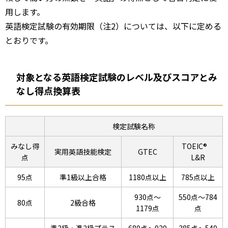
用します。
英語検定試験の有効期限（注2）については、以下に定める
とおりです。
対象となる英語検定試験のレベル及びスコアとみ
なし得点換算表
検定試験名称
みなし得
TOEIC®
実用英語技能検定
GTEC
点
L&R
95点
準1級以上合格
1180点以上
785点以上
930点～
550点～784
80点
2級合格
1179点
点