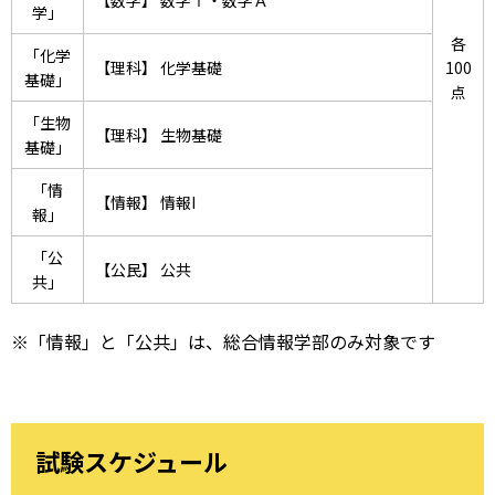
【数学】 数学Ⅰ・数学Ａ
学」
各
「化学
【理科】 化学基礎
100
基礎」
点
「生物
【理科】 生物基礎
基礎」
「情
【情報】 情報I
報」
「公
【公民】 公共
共」
※「情報」と「公共」は、総合情報学部のみ対象です
試験スケジュール