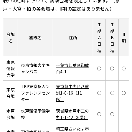
表中の○印において、試験会場を設定しています。（水
戸・大宮・柏の各会場は、II期の設定はありません）
Ｉ
Ｉ
期
期
会場
II
施設名
住所
A
B
名
期
日
日
程
程
東京
東京情報大学キ
千葉市若葉区御成
情報
○
○
○
ャンパス
台4-1
大学
TKP東京駅カン
東京都中央区八重
東京
ファレンスセン
洲1-8-16（11
○
○
○
会場
ター
階）
水戸
水戸駿優予備学
茨城県水戸市三の
○
○
－
会場
校
丸1-1-42（6階）
埼玉県さいたま市