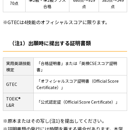
準2級・凖2級プラス
680点～929
385点～549
70点
合格
点
点
※GTECは4技能のオフィシャルスコアに限ります。
（注1）出願時に提出する証明書類
実用英語技能
「合格証明書」または「英検CSEスコア証明
検定
書」
「オフィシャルスコア証明書（Official Score
GTEC
Certificate）」
TOEIC®
「公式認定証（Official Score Certificate）」
L&R
※原本またはその写し(注1)を提出してください。
※証明書類の発行には時間を要する場合があります。本学