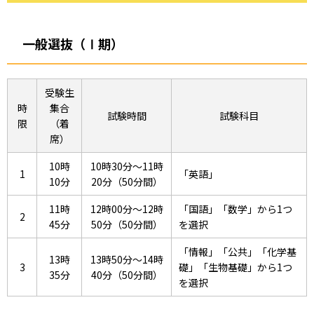
一般選抜（Ⅰ期）
受験生
時
集合
試験時間
試験科目
限
（着
席）
10時
10時30分～11時
1
「英語」
10分
20分（50分間）
11時
12時00分～12時
「国語」「数学」から1つ
2
45分
50分（50分間）
を選択
「情報」「公共」「化学基
13時
13時50分～14時
3
礎」「生物基礎」から1つ
35分
40分（50分間）
を選択