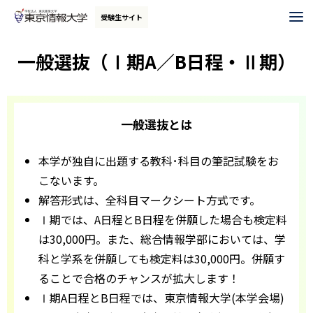
グ
本
ロ
フ
受験生サイト
ロ
文
ー
ッ
ー
へ
カ
タ
一般選抜（Ⅰ期A／B日程・Ⅱ期）
バ
ル
ー
ル
ナ
へ
ナ
ビ
一般選抜とは
ビ
ゲ
ゲ
ー
本学が独自に出題する教科･科目の筆記試験をお
ー
シ
こないます。
シ
ョ
解答形式は、全科目マークシート方式です。
ョ
ン
Ⅰ期では、A日程とB日程を併願した場合も検定料
ン
へ
は30,000円。また、総合情報学部においては、学
へ
科と学系を併願しても検定料は30,000円。併願す
ることで合格のチャンスが拡大します！
Ⅰ期A日程とB日程では、東京情報大学(本学会場)