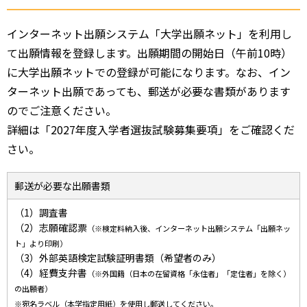
インターネット出願システム「大学出願ネット」を利用し
て出願情報を登録します。出願期間の開始日（午前10時）
に大学出願ネットでの登録が可能になります。なお、イン
ターネット出願であっても、郵送が必要な書類があります
のでご注意ください。
詳細は「2027年度入学者選抜試験募集要項」をご確認くだ
さい。
郵送が必要な出願書類
（1）調査書
（2）志願確認票
（※検定料納入後、インターネット出願システム「出願ネッ
ト」より印刷）
（3）外部英語検定試験証明書類（希望者のみ）
（4）経費支弁書
（※外国籍（日本の在留資格「永住者」「定住者」を除く）
の出願者）
※宛名ラベル（本学指定用紙）を使用し郵送してください。