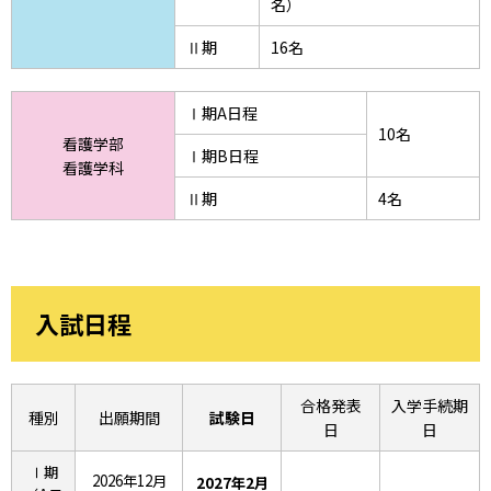
名）
Ⅱ期
16名
Ⅰ期A日程
10名
看護学部
Ⅰ期B日程
看護学科
Ⅱ期
4名
入試日程
合格発表
入学手続期
種別
出願期間
試験日
日
日
Ⅰ期
2026年12月
2027年2月