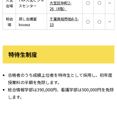
大宮
TKP大宮ビジネ
大宮区仲町2-
○
○
－
会場
スセンター
26（4階）
柏会
貸し会議室
千葉県柏市柏4-5-
○
○
－
場
kouwa
10
特待生制度
合格者のうち成績上位者を特待生として採用し、初年度
授業料の半額を免除します。
総合情報学部は390,000円、看護学部は500,000円を免除
します。