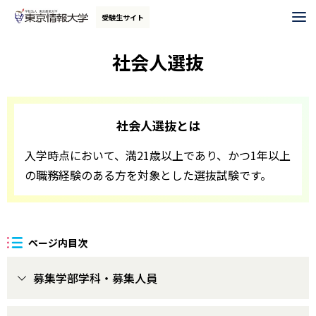
グ
本
ロ
フ
受験生サイト
ロ
文
ー
ッ
ー
へ
カ
タ
社会人選抜
バ
ル
ー
ル
ナ
へ
ナ
ビ
社会人選抜とは
ビ
ゲ
ゲ
ー
入学時点において、満21歳以上であり、かつ1年以上
ー
シ
の職務経験のある方を対象とした選抜試験です。
シ
ョ
ョ
ン
ン
へ
ページ内目次
へ
募集学部学科・募集人員